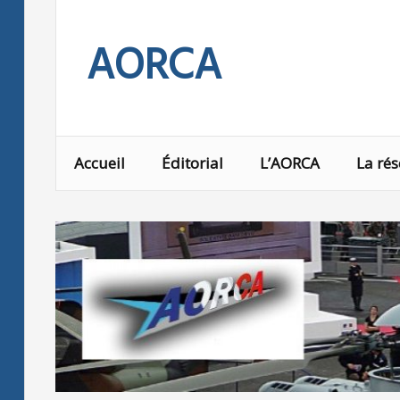
Skip
to
AORCA
content
Accueil
Éditorial
L’AORCA
La rés