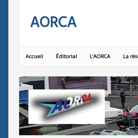
Skip
to
AORCA
content
Accueil
Éditorial
L’AORCA
La rés